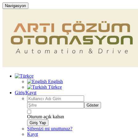
Navigasyon
English
Türkçe
Giriş/Kayıt
Göster
Oturum açık kalsın
Giriş Yap
Şifrenizi mi unuttunuz?
Kayıt