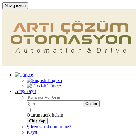
Navigasyon
English
Türkçe
Giriş/Kayıt
Göster
Oturum açık kalsın
Giriş Yap
Şifrenizi mi unuttunuz?
Kayıt