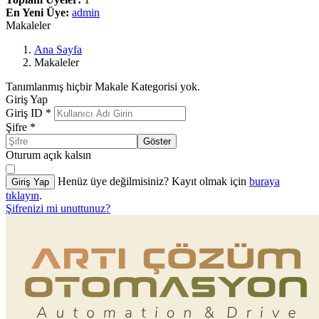
En Yeni Üye:
admin
Makaleler
Ana Sayfa
Makaleler
Tanımlanmış hiçbir Makale Kategorisi yok.
Giriş Yap
Giriş ID
*
Şifre
*
Göster
Oturum açık kalsın
Henüz üye değilmisiniz? Kayıt olmak için
buraya
Giriş Yap
tıklayın
.
Şifrenizi mi unuttunuz?