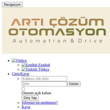
Navigasyon
English
Türkçe
Giriş/Kayıt
Göster
Oturum açık kalsın
Giriş Yap
Şifrenizi mi unuttunuz?
Kayıt